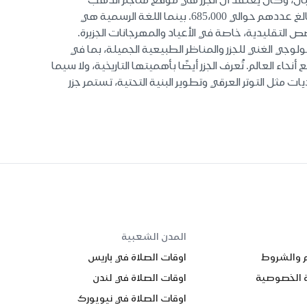
العظيمة للملك الكتابي. تُعرف الجزر بتنوعها الثقافي الغني، حيث يتحدث أكثر من 70 لغة مختلفة في البلاد بواسطة السكان البالغ عددهم حوالي 685،000. بينما اللغة الرسمية هي
 التقليدية، خاصة في الأعياد والمهرجانات الجزيرة.
ولوجي الغني للجزر والمناظر الطبيعية الجميلة، بما في
 العالم. تُعرف الجزر أيضًا بأهميتها التاريخية، ولا سيما
مثل التوتر العرقي وتطوير البنية التحتية، تستمر جزر
المدن الشعبية
م والشروط
اوقات الصلاة في باريس
 الخصوصية
اوقات الصلاة في لندن
اوقات الصلاة في نيويورك