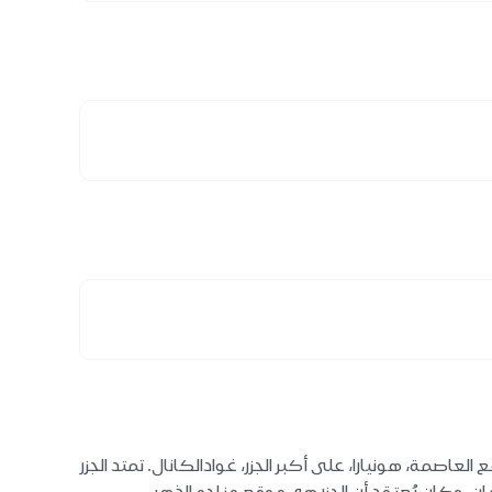
الجديدة. تقع العاصمة، هونيارا، على أكبر الجزر، غوادالكانال. تمتد الجزر
المستكشفين الإسبان، وكان يُعتقد أن الجزر هي موقع مناجم الذهب