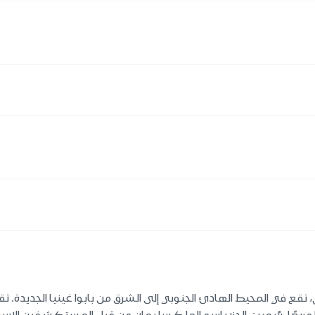
ر من 900 جزيرة استوائية وأتول، تقع في المحيط الهادئ الجنوبي إلى الشرق من بابوا غينيا 
يلومتر وتشمل مساحة تبلغ 28896 كيلومترًا مربعًا. سُميت الجزر باسم الملك سليمان من قبل 