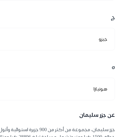
ج
جيزو
ه
هونيارا
عن جزر سليمان
جزر سليمان، مجموعة من أكث
حوالي 1500 ك