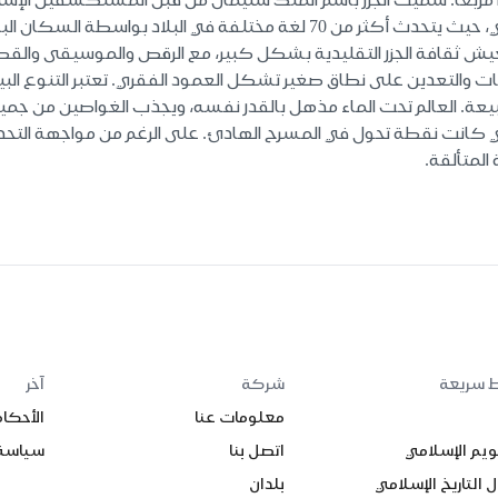
 تعيش ثقافة الجزر التقليدية بشكل كبير، مع الرقص والموسيقى والقصص
غابات والتعدين على نطاق صغير تشكل العمود الفقري. تعتبر التنوع البي
عة. العالم تحت الماء مذهل بالقدر نفسه، ويجذب الغواصين من جميع أنحاء
لتي كانت نقطة تحول في المسرح الهادئ. على الرغم من مواجهة التحديات 
المتألقة.
ط سريعة
شركة
آخر
معلومات عنا
الأحكا
ويم الإسلامي
اتصل بنا
سياسة
 التاريخ الإسلامي
بلدان