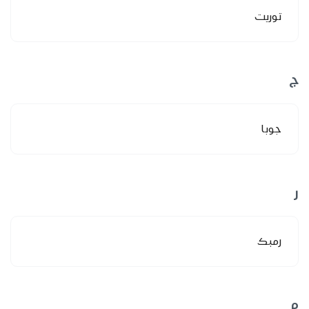
توريت
ج
جوبا
ر
رمبك
م