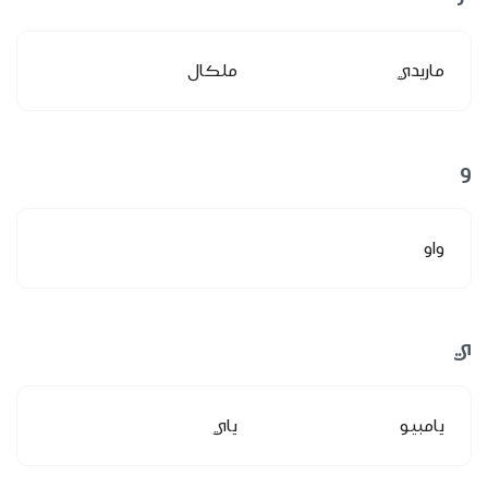
ماريدي
ملكال
و
واو
ي
يامبيو
ياي