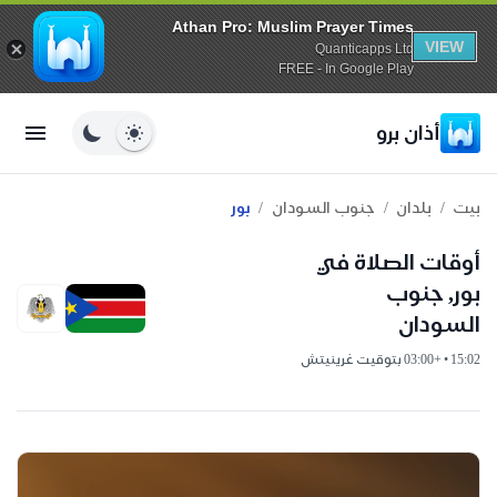
Athan Pro: Muslim Prayer Times
VIEW
Quanticapps Ltd
FREE - In Google Play
أذان برو
/
/
/
بيت
بلدان
جنوب السودان
بور
أوقات الصلاة في
بور, جنوب
السودان
15:02 • +03:00 بتوقيت غرينيتش