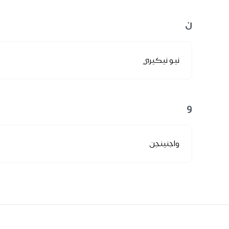
ن
نيو نيكيري
و
واجنينجن