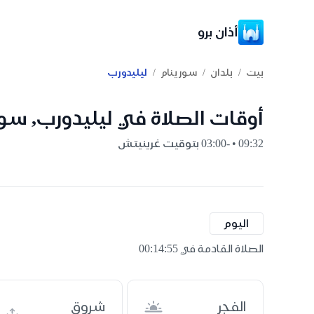
أذان برو
/
/
/
بيت
بلدان
سورينام
ليليدورب
أوقات الصلاة في ليليدورب, سور
09:32 • -03:00 بتوقيت غرينيتش
اليوم
الصلاة القادمة في 00:14:55
الفجر
شروق