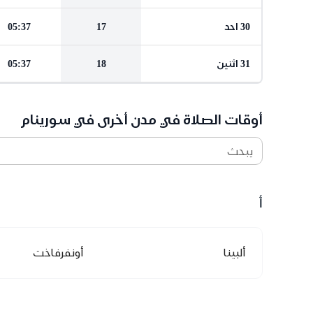
30 احد
17
05:37
31 اثنين
18
05:37
أوقات الصلاة في مدن أخرى في سورينام
يبحث
أ
ألبينا
أونفرفاخت