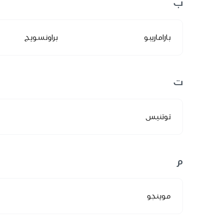
ب
باراماريبو
براونسويج
ت
توتنيس
م
موينجو