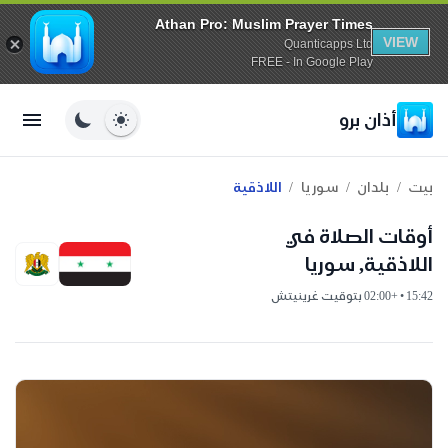
Athan Pro: Muslim Prayer Times
VIEW
Quanticapps Ltd
FREE - In Google Play
أذان برو
/
/
/
بيت
بلدان
سوريا
اللاذقية
أوقات الصلاة في
اللاذقية, سوريا
15:42 • +02:00 بتوقيت غرينيتش