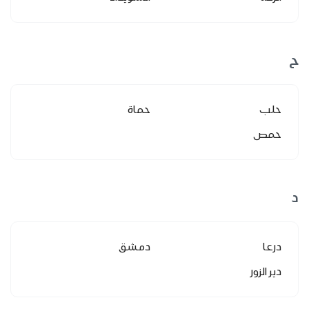
ح
حلب
حماة
حمص
د
درعا
دمشق
دير الزور