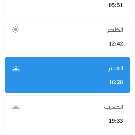
05:51
الظهر
12:42
العصر
16:28
المغرب
19:33