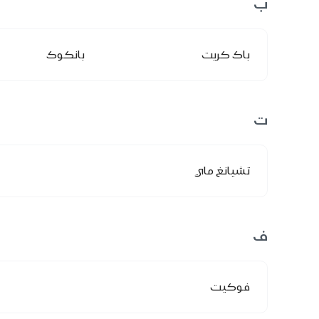
ب
باك كريت
بانكوك
ت
تشيانغ ماي
ف
فوكيت