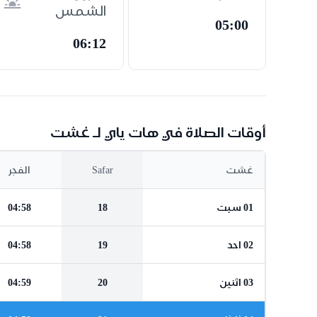
الشمس
05:00
06:12
أوقات الصلاة في هات ياي لـ غشت
غشت
Safar
الفجر
01 سبت
18
04:58
02 احد
19
04:58
03 اثنين
20
04:59