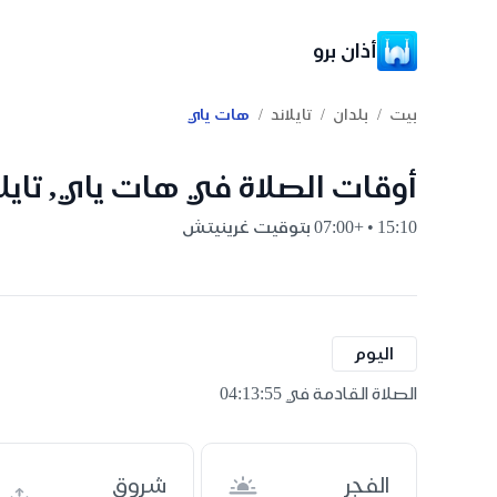
أذان برو
/
/
/
بيت
بلدان
تايلاند
هات ياي
أوقات الصلاة في هات ياي, تايلا
15:10 • +07:00 بتوقيت غرينيتش
اليوم
الصلاة القادمة في 04:13:55
الفجر
شروق