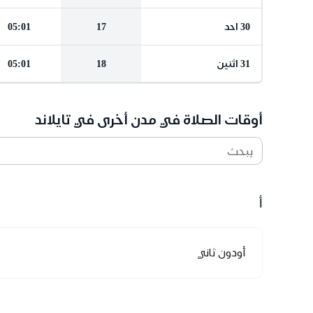
30 احد
17
05:01
31 اثنين
18
05:01
أوقات الصلاة في مدن أخرى في تايلاند
يبحث
أ
أودون ثاني