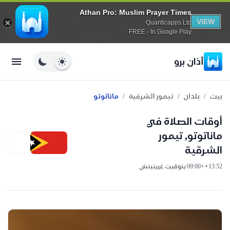
Athan Pro: Muslim Prayer Times
VIEW
Quanticapps Ltd
FREE - In Google Play
أذان برو
/
/
/
بيت
بلدان
تيمور الشرقية
ماناتوتو
أوقات الصلاة في
ماناتوتو, تيمور
الشرقية
13:52 • +09:00 بتوقيت غرينيتش