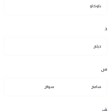
باوكاو
د
ديلي
س
سامي
سواي
ف