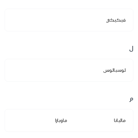
فيكيكي
ل
لوسبالوس
م
ماليانا
ماوبارا