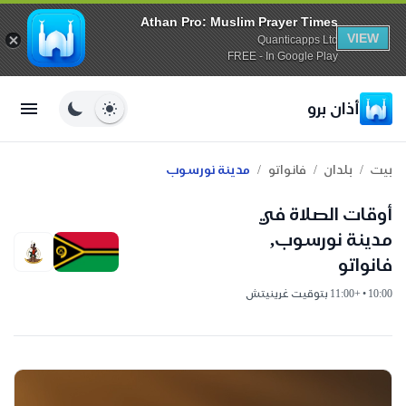
Athan Pro: Muslim Prayer Times
VIEW
Quanticapps Ltd
FREE - In Google Play
أذان برو
/
/
/
بيت
بلدان
فانواتو
مدينة نورسوب
أوقات الصلاة في
مدينة نورسوب,
فانواتو
10:00 • +11:00 بتوقيت غرينيتش