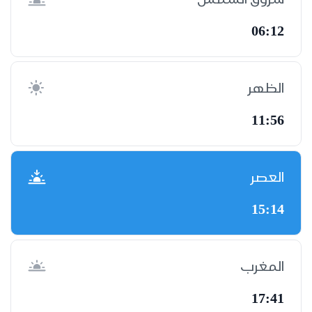
06:12
الظهر
11:56
العصر
15:14
المغرب
17:41