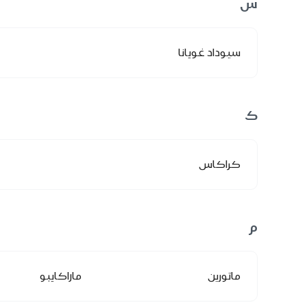
س
سيوداد غويانا
ك
كراكاس
م
ماتورين
ماراكايبو