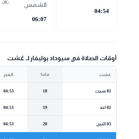
الشمس
04:54
06:07
أوقات الصلاة في سيوداد بوليفار لـ غشت
غشت
Safar
الفجر
01 سبت
18
04:53
02 احد
19
04:53
03 اثنين
20
04:53