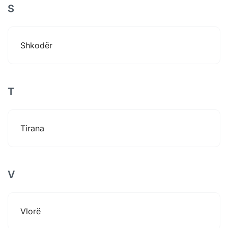
S
Shkodër
T
Tirana
V
Vlorë