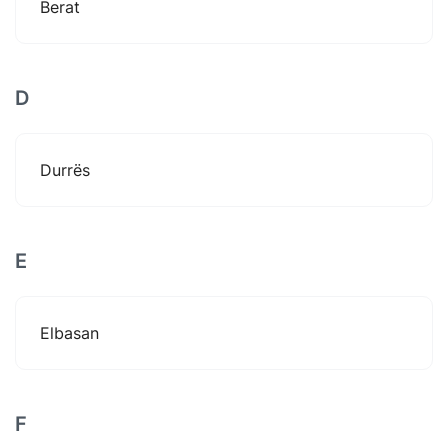
Berat
D
Durrës
E
Elbasan
F