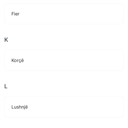
Fier
K
Korçë
L
Lushnjë