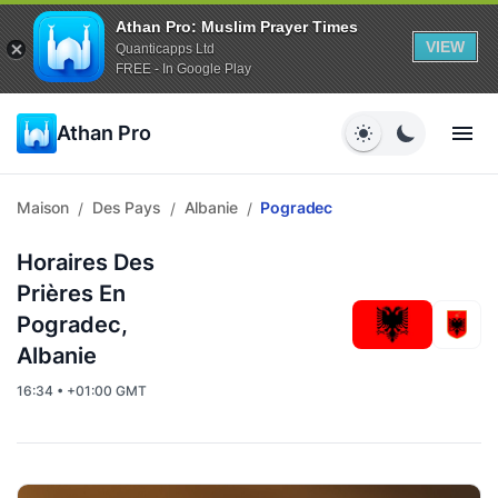
Athan Pro: Muslim Prayer Times
VIEW
Quanticapps Ltd
FREE - In Google Play
Athan Pro
Maison
Des Pays
Albanie
Pogradec
/
/
/
Horaires Des
Prières En
Pogradec,
Albanie
16:34 • +01:00 GMT