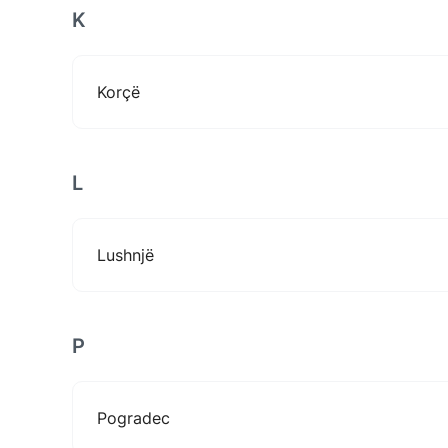
K
Korçë
L
Lushnjë
P
Pogradec