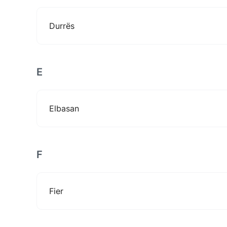
Durrës
E
Elbasan
F
Fier