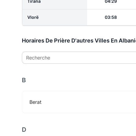
Tirana
04:29
Vlorë
03:58
Horaires De Prière D'autres Villes En Alban
Recherche
B
Berat
D