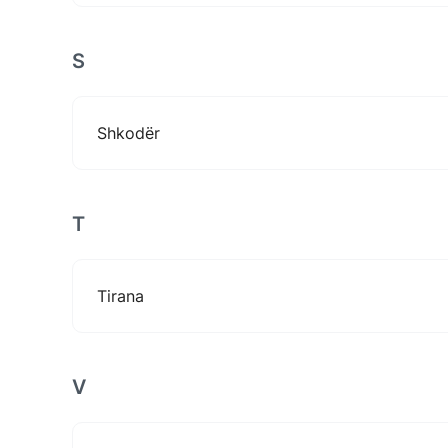
S
Shkodër
T
Tirana
V