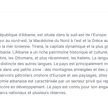
épublique d'Albanie, est située dans le sud-est de l'Europe.
 au nord-est, la Macédoine du Nord à l'est et la Grèce au 
la mer Ionienne. Tirana, la capitale dynamique et la plus gr
anie. L'Albanie a un riche patrimoine historique et culturel,
tins, les Ottomans, et plus récemment, les Italiens. La langu
istincte des autres langues. Le pays est principalement mu
iée dans une petite zone : des montagnes enneigées et des 
éservoirs pétroliers onshore d'Europe et ses paysages, sites 
onomie albanaise est caractérisée par un secteur privé qui r
t encore en développement. Le pays est connu pour son eng
parcs nationaux et plusieurs réserves.