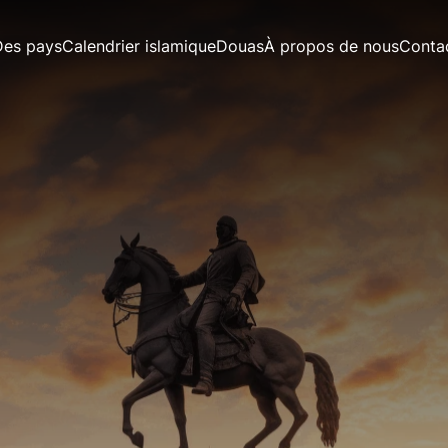
Des pays
Calendrier islamique
Douas
À propos de nous
Conta