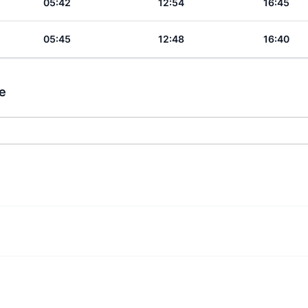
05:42
12:54
16:45
05:45
12:48
16:40
ie