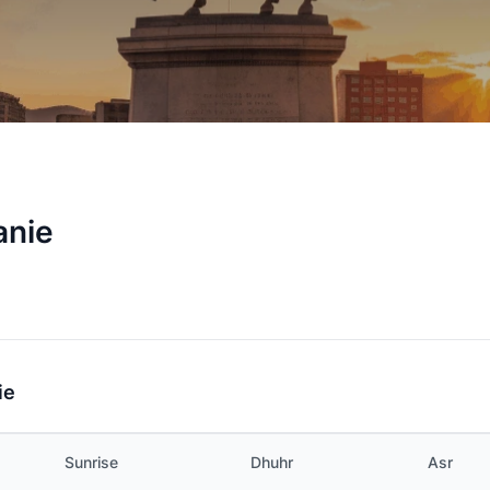
anie
ie
Sunrise
Dhuhr
Asr