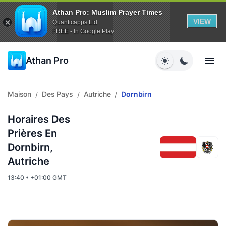
Athan Pro: Muslim Prayer Times
VIEW
Quanticapps Ltd
FREE - In Google Play
Athan Pro
Maison
Des Pays
Autriche
Dornbirn
/
/
/
Horaires Des
Prières En
Dornbirn,
Autriche
13:40 • +01:00 GMT