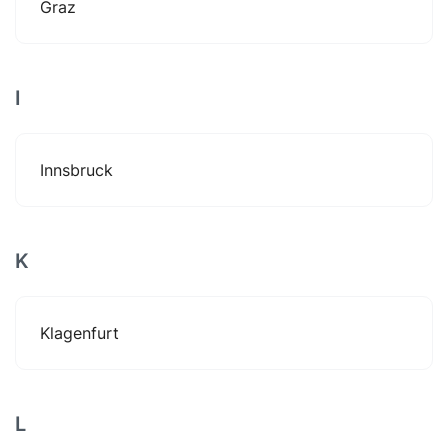
Graz
I
Innsbruck
K
Klagenfurt
L