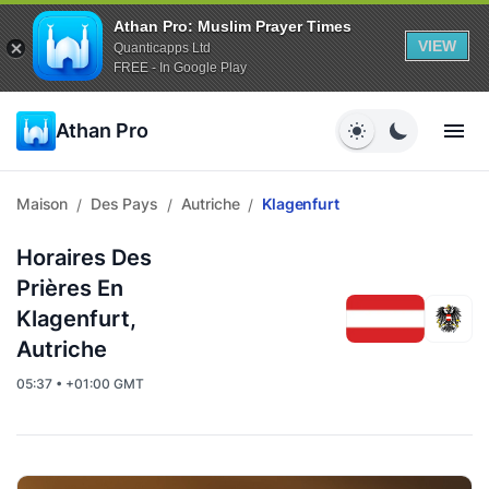
Athan Pro: Muslim Prayer Times
VIEW
Quanticapps Ltd
FREE - In Google Play
Athan Pro
Maison
Des Pays
Autriche
Klagenfurt
/
/
/
Horaires Des
Prières En
Klagenfurt,
Autriche
05:37 • +01:00 GMT