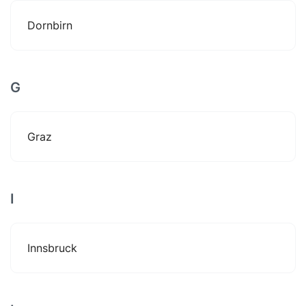
Dornbirn
G
Graz
I
Innsbruck