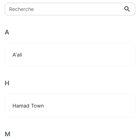
Recherche
A
A'ali
H
Hamad Town
M