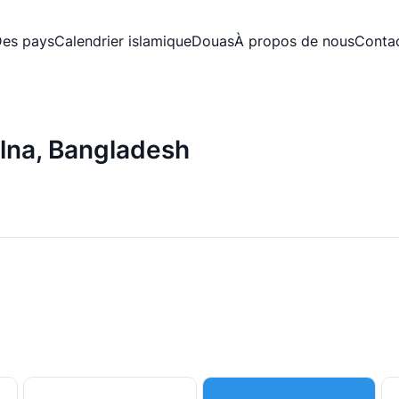
es pays
Calendrier islamique
Douas
À propos de nous
Conta
ulna, Bangladesh