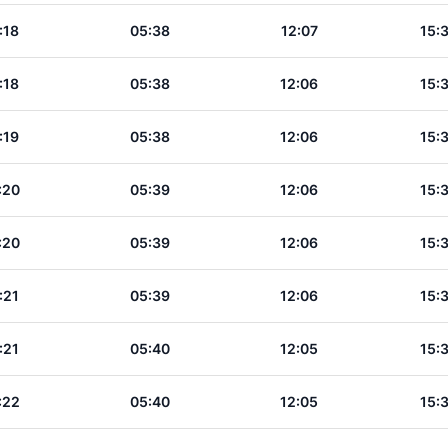
:18
05:38
12:07
15:
:18
05:38
12:06
15:
:19
05:38
12:06
15:
:20
05:39
12:06
15:
:20
05:39
12:06
15:
:21
05:39
12:06
15:
:21
05:40
12:05
15:
:22
05:40
12:05
15: