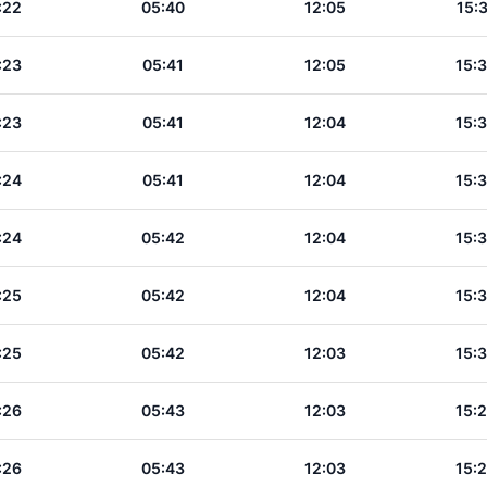
:22
05:40
12:05
15:
:23
05:41
12:05
15:
:23
05:41
12:04
15:
:24
05:41
12:04
15:
:24
05:42
12:04
15:
:25
05:42
12:04
15:
:25
05:42
12:03
15:
:26
05:43
12:03
15:
:26
05:43
12:03
15: