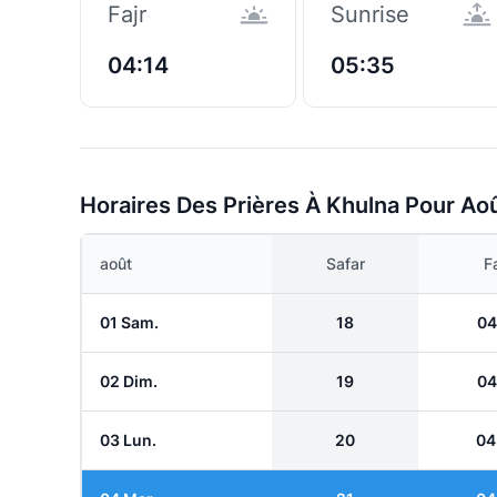
Fajr
Sunrise
04:14
05:35
Horaires Des Prières À Khulna Pour Ao
août
Safar
Fa
01 Sam.
18
04
02 Dim.
19
04
03 Lun.
20
04