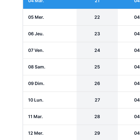
04 Mar.
21
04
05 Mer.
22
04
06 Jeu.
23
04
07 Ven.
24
04
08 Sam.
25
04
09 Dim.
26
04
10 Lun.
27
04
11 Mar.
28
04
12 Mer.
29
04