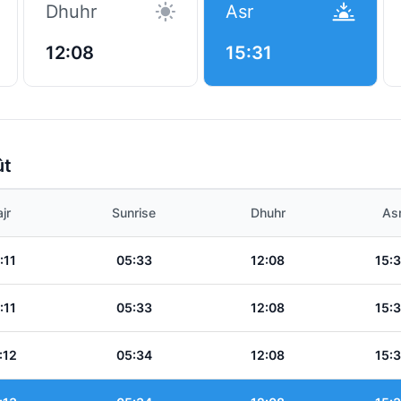
Dhuhr
Asr
12:08
15:31
ût
jr
Sunrise
Dhuhr
As
:11
05:33
12:08
15:
:11
05:33
12:08
15:
:12
05:34
12:08
15: