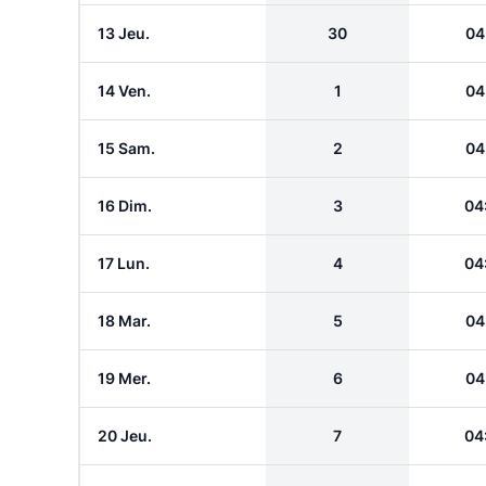
13 Jeu.
30
04
14 Ven.
1
04
15 Sam.
2
04
16 Dim.
3
04
17 Lun.
4
04
18 Mar.
5
04
19 Mer.
6
04
20 Jeu.
7
04