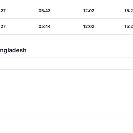
:27
05:43
12:02
15:
:27
05:44
12:02
15:
Bangladesh