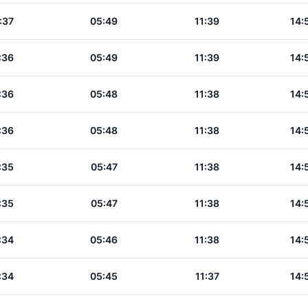
:37
05:49
11:39
14:
:36
05:49
11:39
14:
:36
05:48
11:38
14:
:36
05:48
11:38
14:
:35
05:47
11:38
14:
:35
05:47
11:38
14:
:34
05:46
11:38
14:
:34
05:45
11:37
14: