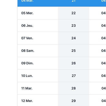
04 Mar.
21
04
05 Mer.
22
04
06 Jeu.
23
04
07 Ven.
24
04
08 Sam.
25
04
09 Dim.
26
04
10 Lun.
27
04
11 Mar.
28
04
12 Mer.
29
04