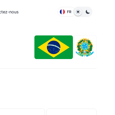
ctez-nous
FR