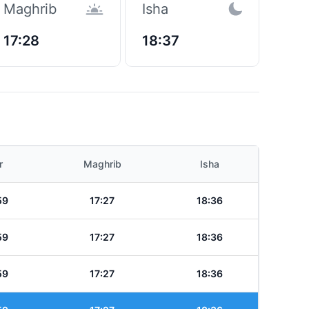
Maghrib
Isha
17:28
18:37
r
Maghrib
Isha
59
17:27
18:36
59
17:27
18:36
59
17:27
18:36