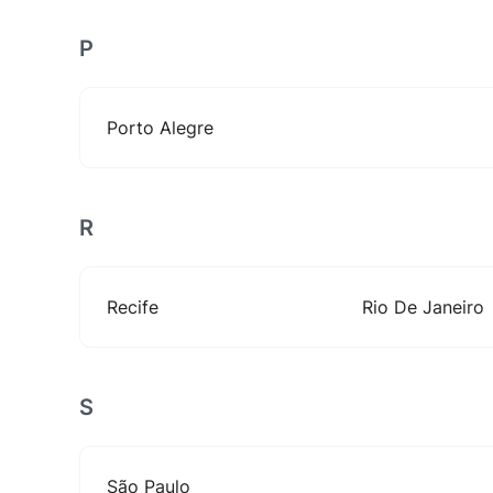
P
Porto Alegre
R
Recife
Rio De Janeiro
S
São Paulo