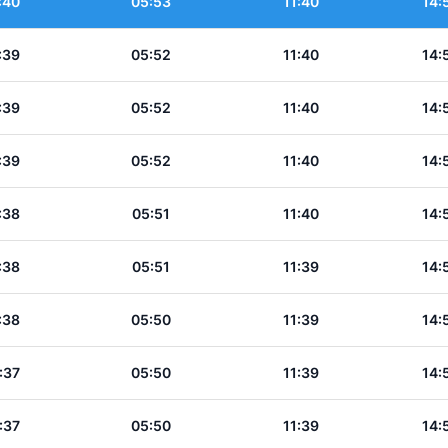
:40
05:53
11:40
14:
:39
05:52
11:40
14:
:39
05:52
11:40
14:
:39
05:52
11:40
14:
:38
05:51
11:40
14:
:38
05:51
11:39
14:
:38
05:50
11:39
14:
:37
05:50
11:39
14:
:37
05:50
11:39
14: