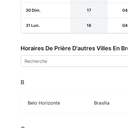
30 Dim.
17
04
31 Lun.
18
04
Horaires De Prière D'autres Villes En Br
Recherche
B
Belo Horizonte
Brasília