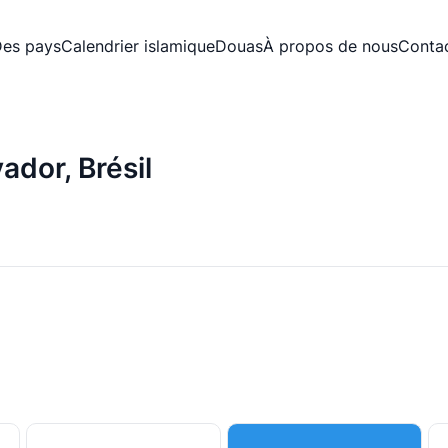
es pays
Calendrier islamique
Douas
À propos de nous
Conta
ador, Brésil