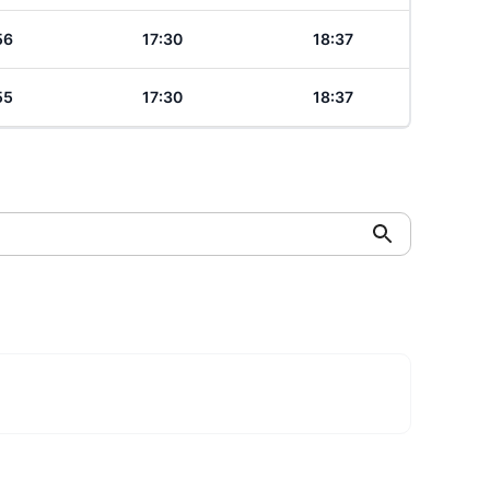
56
17:30
18:37
55
17:30
18:37