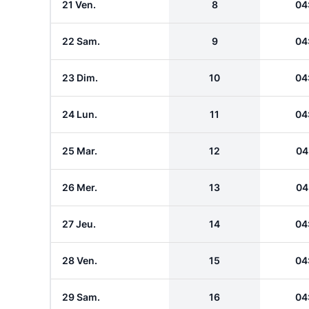
21 Ven.
8
04
22 Sam.
9
04
23 Dim.
10
04
24 Lun.
11
04
25 Mar.
12
04
26 Mer.
13
04
27 Jeu.
14
04
28 Ven.
15
04
29 Sam.
16
04