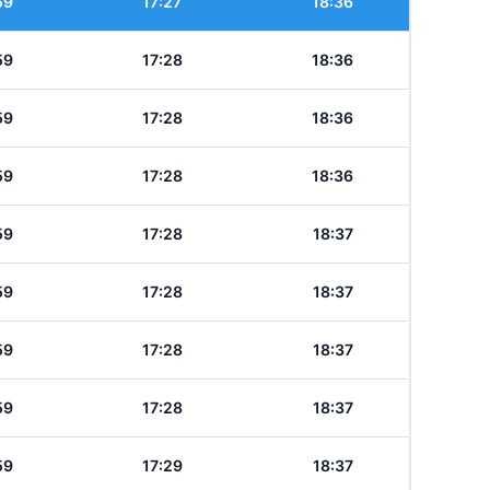
59
17:27
18:36
59
17:28
18:36
59
17:28
18:36
59
17:28
18:36
59
17:28
18:37
59
17:28
18:37
59
17:28
18:37
59
17:28
18:37
59
17:29
18:37