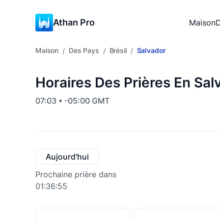
Athan Pro
Maison
D
Maison
Des Pays
Brésil
Salvador
/
/
/
Horaires Des Prières En Salv
07:03 • -05:00 GMT
Aujourd'hui
Prochaine prière dans
01:36:54