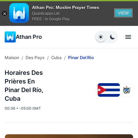
Athan Pro: Muslim Prayer Times
VIEW
Quanticapps Ltd
FREE - In Google Play
Athan Pro
Maison
Des Pays
Cuba
Pinar Del Río
/
/
/
Horaires Des
Prières En
Pinar Del Río,
Cuba
00:36 • -05:00 GMT