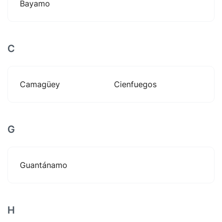
Bayamo
C
Camagüey
Cienfuegos
G
Guantánamo
H