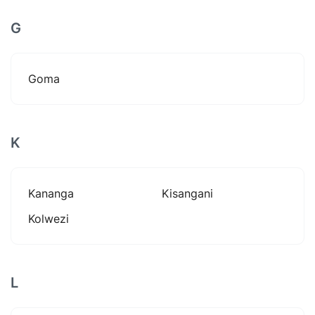
G
Goma
K
Kananga
Kisangani
Kolwezi
L