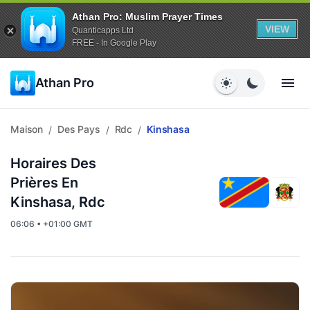
Athan Pro: Muslim Prayer Times
VIEW
Quanticapps Ltd
FREE - In Google Play
Athan Pro
Maison
Des Pays
Rdc
Kinshasa
/
/
/
Horaires Des
Prières En
Kinshasa, Rdc
06:06 • +01:00 GMT