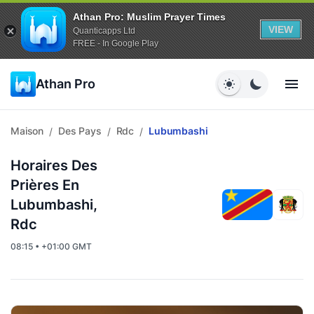
Athan Pro: Muslim Prayer Times
VIEW
Quanticapps Ltd
FREE - In Google Play
Athan Pro
Maison
Des Pays
Rdc
Lubumbashi
/
/
/
Horaires Des
Prières En
Lubumbashi,
Rdc
08:15 • +01:00 GMT