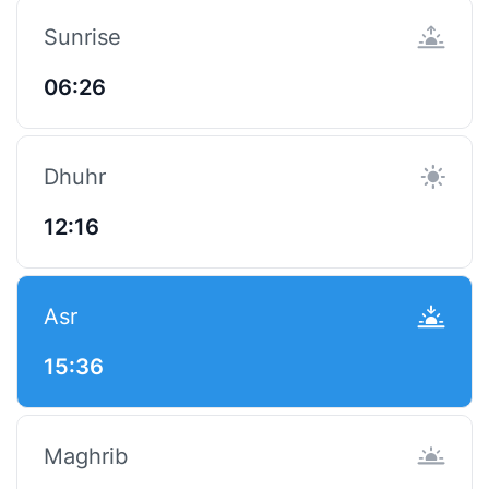
Sunrise
06:26
Dhuhr
12:16
Asr
15:36
Maghrib