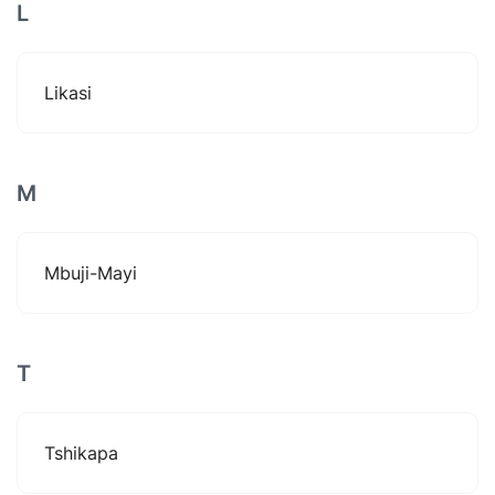
L
Likasi
M
Mbuji-Mayi
T
Tshikapa