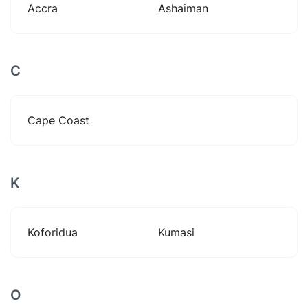
Accra
Ashaiman
C
Cape Coast
K
Koforidua
Kumasi
O