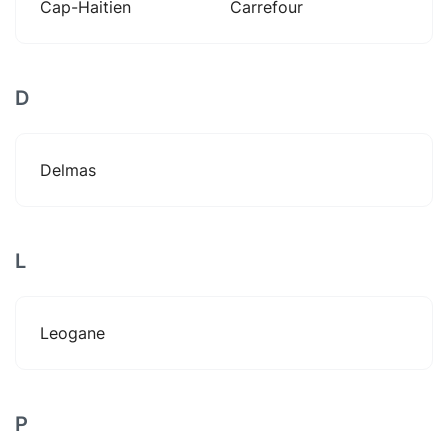
Cap-Haitien
Carrefour
D
Delmas
L
Leogane
P