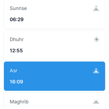
Sunrise
06:29
Dhuhr
12:55
Asr
16:09
Maghrib