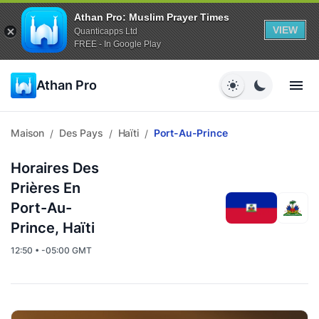
Athan Pro: Muslim Prayer Times
VIEW
Quanticapps Ltd
FREE - In Google Play
Athan Pro
Maison
Des Pays
Haïti
Port-Au-Prince
/
/
/
Horaires Des
Prières En
Port-Au-
Prince, Haïti
12:50 • -05:00 GMT