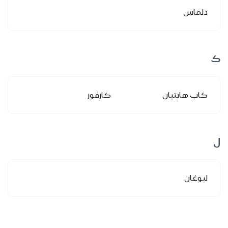
دلماس
ك
كاب هايتيان
كارفور
ل
ليوغان