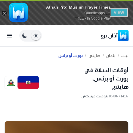
Athan Pro: Muslim Prayer Times
VIEW
Quanticapps Ltd
FREE - In Google Play
أذان برو
/
/
/
بيت
بلدان
هايتي
بورت أو برنس
أوقات الصلاة في
بورت أو برنس,
هايتي
14:37 • -05:00 بتوقيت غرينيتش