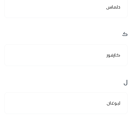
دلماس
ك
كارفور
ل
ليوغان