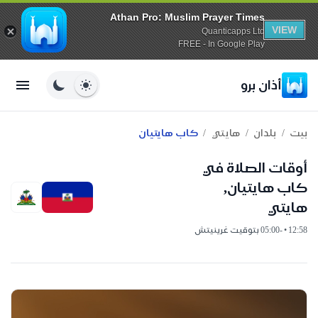
Athan Pro: Muslim Prayer Times
VIEW
Quanticapps Ltd
FREE - In Google Play
أذان برو
/
/
/
بيت
بلدان
هايتي
كاب هايتيان
أوقات الصلاة في
كاب هايتيان,
هايتي
12:58 • -05:00 بتوقيت غرينيتش