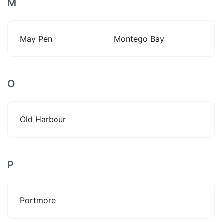
M
May Pen
Montego Bay
O
Old Harbour
P
Portmore