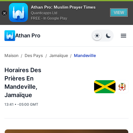
Athan Pro: Muslim Prayer Times
VIEW
Quanticapps Ltd
FREE - In Google Play
Athan Pro
Maison
Des Pays
Jamaïque
Mandeville
/
/
/
Horaires Des
Prières En
Mandeville,
Jamaïque
13:41 • -05:00 GMT