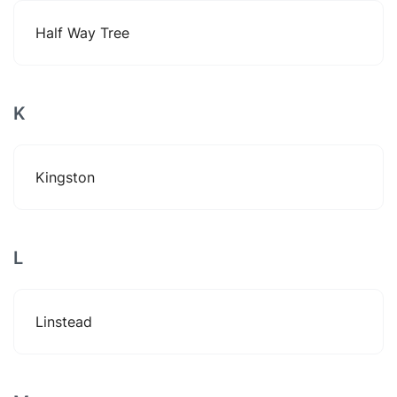
Half Way Tree
K
Kingston
L
Linstead