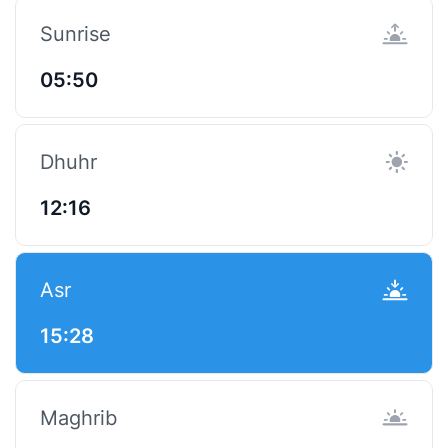
Sunrise
05:50
Dhuhr
12:16
Asr
15:28
Maghrib