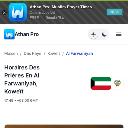
Athan Pro: Muslim Prayer Times
VIEW
Quanticapps Ltd
FREE - In Google Play
Athan Pro
Maison
Des Pays
Koweït
Al Farwaniyah
/
/
/
Horaires Des
Prières En Al
Farwaniyah,
Koweït
17:49 • +03:00 GMT