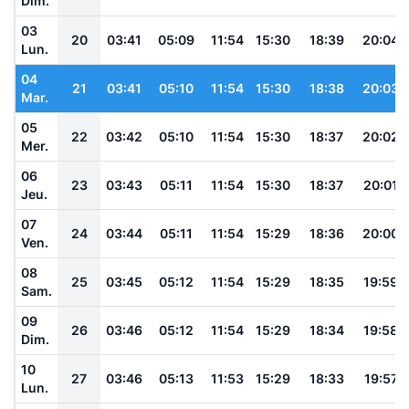
Dim.
03
20
03:41
05:09
11:54
15:30
18:39
20:04
Lun.
04
21
03:41
05:10
11:54
15:30
18:38
20:03
Mar.
05
22
03:42
05:10
11:54
15:30
18:37
20:02
Mer.
06
23
03:43
05:11
11:54
15:30
18:37
20:01
Jeu.
07
24
03:44
05:11
11:54
15:29
18:36
20:00
Ven.
08
25
03:45
05:12
11:54
15:29
18:35
19:59
Sam.
09
26
03:46
05:12
11:54
15:29
18:34
19:58
Dim.
10
27
03:46
05:13
11:53
15:29
18:33
19:57
Lun.