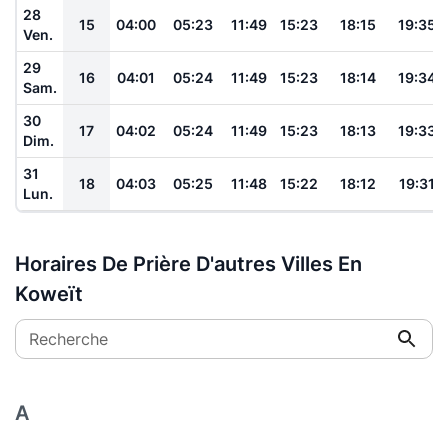
28
15
04:00
05:23
11:49
15:23
18:15
19:35
Ven.
29
16
04:01
05:24
11:49
15:23
18:14
19:34
Sam.
30
17
04:02
05:24
11:49
15:23
18:13
19:33
Dim.
31
18
04:03
05:25
11:48
15:22
18:12
19:31
Lun.
Horaires De Prière D'autres Villes En
Koweït
Recherche
A