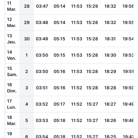
11
28
03:47
05:14
11:53
15:29
18:32
19:56
Mar.
12
29
03:48
05:14
11:53
15:28
18:32
19:55
Mer.
13
30
03:49
05:15
11:53
15:28
18:31
19:54
Jeu.
14
1
03:50
05:15
11:53
15:28
18:30
19:53
Ven.
15
2
03:50
05:16
11:53
15:28
18:29
19:51
Sam.
16
3
03:51
05:16
11:52
15:28
18:28
19:50
Dim.
17
4
03:52
05:17
11:52
15:27
18:27
19:49
Lun.
18
5
03:53
05:18
11:52
15:27
18:26
19:48
Mar.
19
6
03:54
05:18
11:52
15:27
18:25
19:47