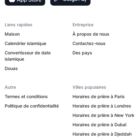
Liens rapides
Entreprise
Maison
À propos de nous
Calendrier islamique
Contactez-nous
Convertisseur de date
Des pays
islamique
Douas
Autre
Villes populaires
Termes et conditions
Horaires de prière à Paris
Politique de confidentialité
Horaires de prière à Londres
Horaires de prière à New York
Horaires de prière à Dubaï
Horaires de prière à Djeddah