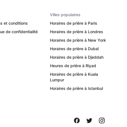
Villes populaires
s et conditions
Horaires de prière à Paris
que de confidentialité
Horaires de prière à Londres
Horaires de prière à New York
Horaires de prière à Dubaï
Horaires de prière à Djeddah
Heures de prière à Riyad
Horaires de prière à Kuala
Lumpur
Horaires de prière à Istanbul