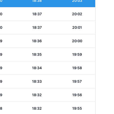
30
18:38
20:03
30
18:37
20:02
30
18:37
20:01
29
18:36
20:00
29
18:35
19:59
29
18:34
19:58
29
18:33
19:57
29
18:32
19:56
28
18:32
19:55