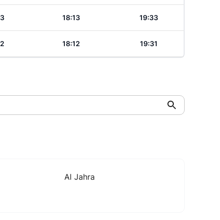
23
18:13
19:33
22
18:12
19:31
Al Jahra