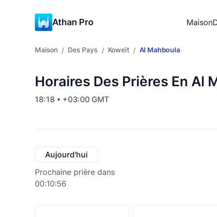
Athan Pro
Maison
D
Maison
Des Pays
Koweït
Al Mahboula
/
/
/
Horaires Des Prières En Al 
18:18 • +03:00 GMT
Aujourd'hui
Prochaine prière dans
00:10:55