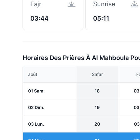
Fajr
Sunrise
03:44
05:11
Horaires Des Prières À Al Mahboula Po
août
Safar
Fa
01 Sam.
18
03
02 Dim.
19
03
03 Lun.
20
03