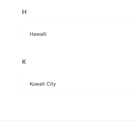
H
Hawalli
K
Kuwait City