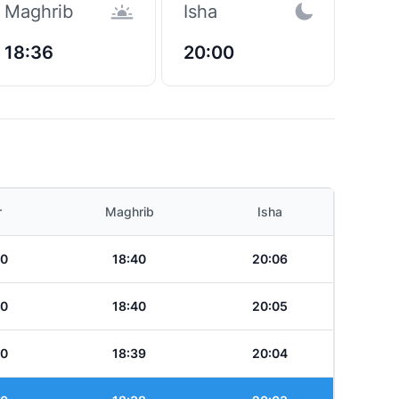
Maghrib
Isha
18:36
20:00
r
Maghrib
Isha
30
18:40
20:06
30
18:40
20:05
30
18:39
20:04