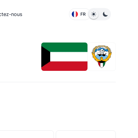
ctez-nous
FR