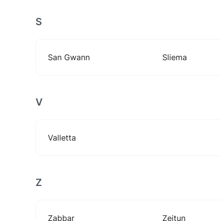
S
San Gwann
Sliema
V
Valletta
Z
Zabbar
Zejtun