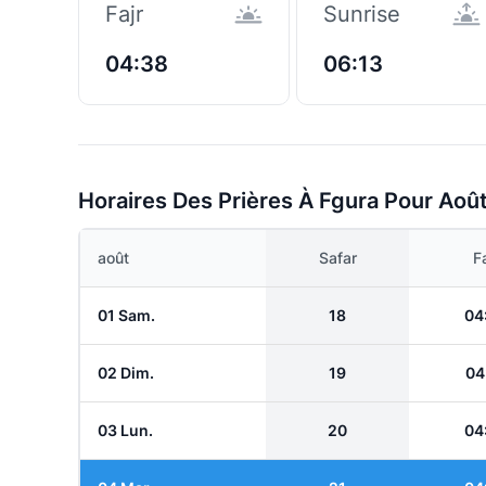
Fajr
Sunrise
04:38
06:13
Horaires Des Prières À Fgura Pour Aoû
août
Safar
Fa
01 Sam.
18
04
02 Dim.
19
04
03 Lun.
20
04