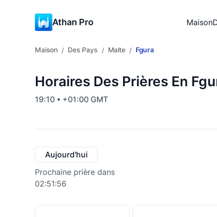
Athan Pro
Maison
D
Maison
Des Pays
Malte
Fgura
/
/
/
Horaires Des Prières En Fgu
19:10 • +01:00 GMT
Aujourd'hui
Prochaine prière dans
02:51:55