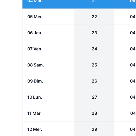
04 Mar.
21
04
05 Mer.
22
04
06 Jeu.
23
04
07 Ven.
24
04
08 Sam.
25
04
09 Dim.
26
04
10 Lun.
27
04
11 Mar.
28
04
12 Mer.
29
04