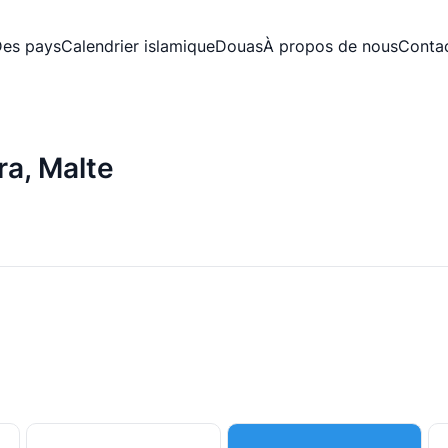
es pays
Calendrier islamique
Douas
À propos de nous
Conta
ra, Malte