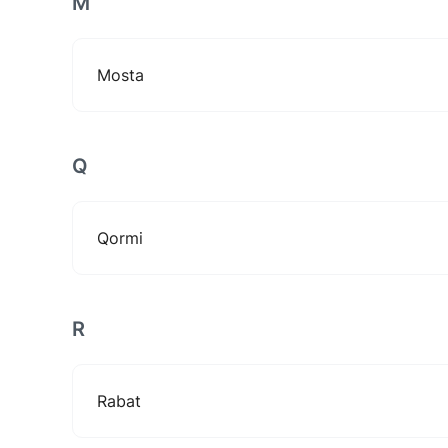
M
Mosta
Q
Qormi
R
Rabat