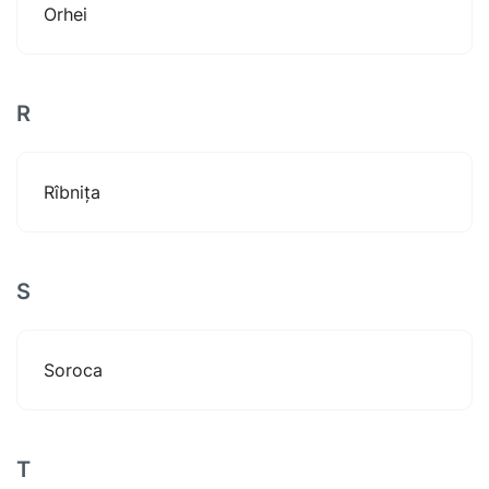
Orhei
R
Rîbnița
S
Soroca
T