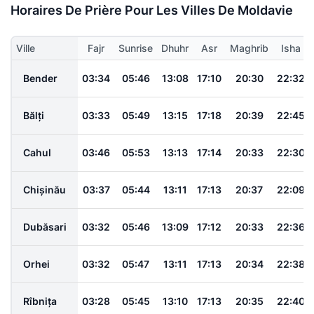
Horaires De Prière Pour Les Villes De Moldavie
Ville
Fajr
Sunrise
Dhuhr
Asr
Maghrib
Isha
Bender
03:34
05:46
13:08
17:10
20:30
22:32
Bălți
03:33
05:49
13:15
17:18
20:39
22:45
Cahul
03:46
05:53
13:13
17:14
20:33
22:30
Chișinău
03:37
05:44
13:11
17:13
20:37
22:09
Dubăsari
03:32
05:46
13:09
17:12
20:33
22:36
Orhei
03:32
05:47
13:11
17:13
20:34
22:38
Rîbnița
03:28
05:45
13:10
17:13
20:35
22:40