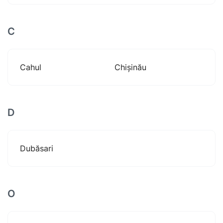
C
Cahul
Chișinău
D
Dubăsari
O