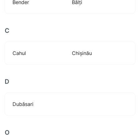
Bender
Bălți
C
Cahul
Chișinău
D
Dubăsari
O