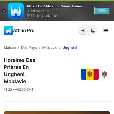
Athan Pro: Muslim Prayer Times
VIEW
Quanticapps Ltd
FREE - In Google Play
Athan Pro
Maison
Des Pays
Moldavie
Ungheni
/
/
/
Horaires Des
Prières En
Ungheni,
Moldavie
13:20 • +02:00 GMT