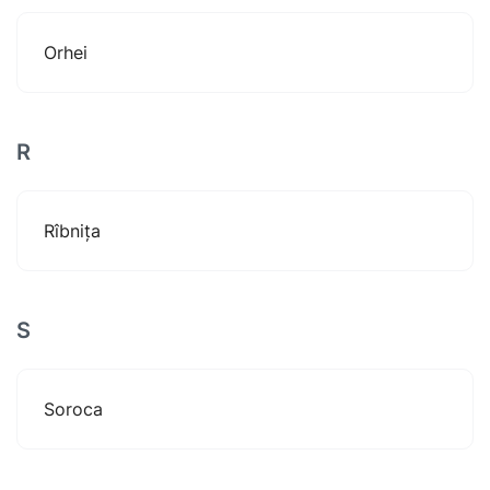
Orhei
R
Rîbnița
S
Soroca