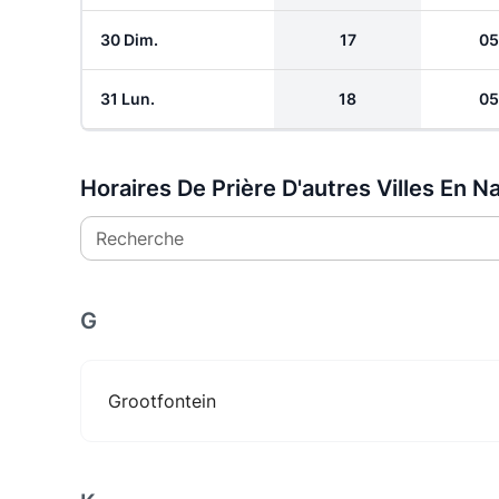
30 Dim.
17
05
31 Lun.
18
05
Horaires De Prière D'autres Villes En N
Recherche
G
Grootfontein