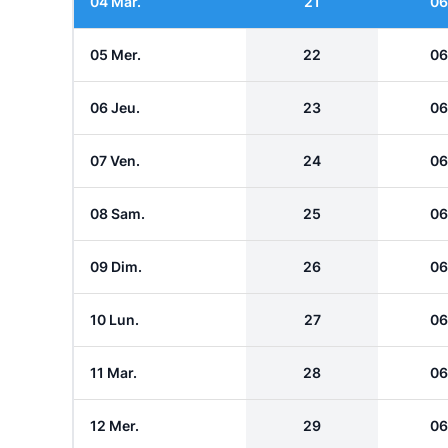
04 Mar.
21
06
05 Mer.
22
06
06 Jeu.
23
06
07 Ven.
24
06
08 Sam.
25
06
09 Dim.
26
06
10 Lun.
27
06
11 Mar.
28
06
12 Mer.
29
06