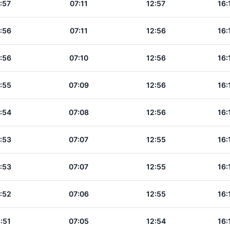
:57
07:11
12:57
16:
:56
07:11
12:56
16:
:56
07:10
12:56
16:
:55
07:09
12:56
16:
:54
07:08
12:56
16:
:53
07:07
12:55
16:
:53
07:07
12:55
16:
:52
07:06
12:55
16:
:51
07:05
12:54
16: