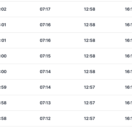
:02
07:17
12:58
16:
:01
07:16
12:58
16:
:01
07:16
12:58
16:
:00
07:15
12:58
16:
:00
07:14
12:58
16:
:59
07:14
12:57
16:
:58
07:13
12:57
16:
:58
07:12
12:57
16: