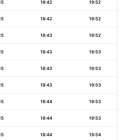
15
18:42
19:52
15
18:42
19:52
15
18:43
19:52
15
18:43
19:53
15
18:43
19:53
15
18:43
19:53
15
18:44
19:53
15
18:44
19:53
15
18:44
19:54