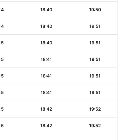
14
18:40
19:50
14
18:40
19:51
15
18:40
19:51
15
18:41
19:51
15
18:41
19:51
15
18:41
19:51
15
18:42
19:52
15
18:42
19:52