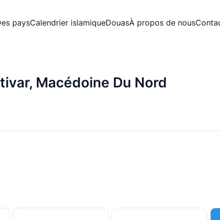
es pays
Calendrier islamique
Douas
À propos de nous
Conta
stivar, Macédoine Du Nord