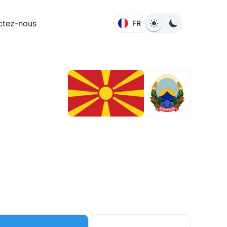
ctez-nous
FR