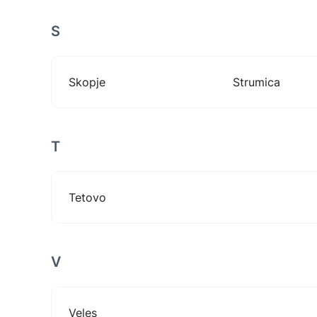
S
Skopje
Strumica
T
Tetovo
V
Veles