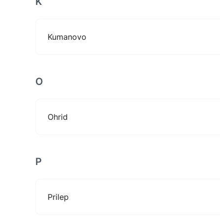
K
Kumanovo
O
Ohrid
P
Prilep