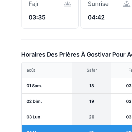
Fajr
Sunrise
03:35
04:42
Horaires Des Prières À Gostivar Pour A
août
Safar
Fa
01 Sam.
18
03
02 Dim.
19
03
03 Lun.
20
03