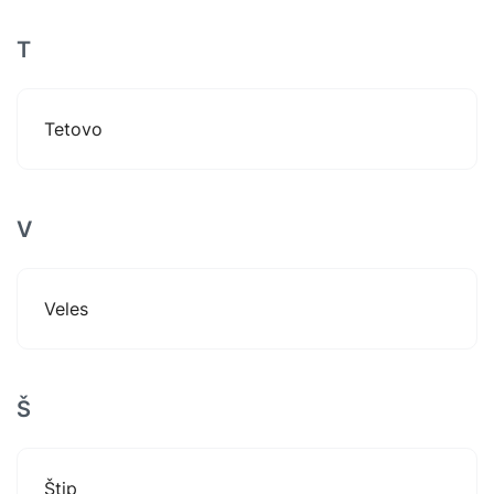
T
Tetovo
V
Veles
Š
Štip