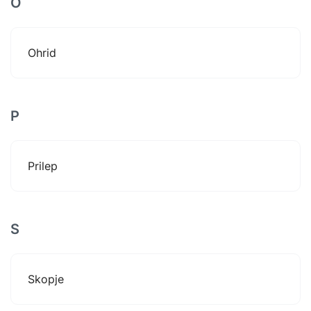
O
Ohrid
P
Prilep
S
Skopje