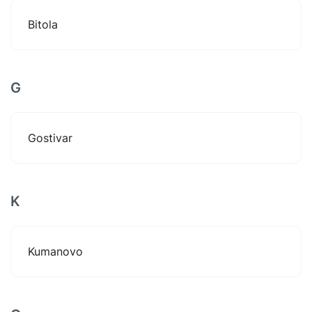
Bitola
G
Gostivar
K
Kumanovo