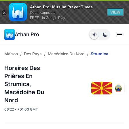
Athan Pro: Muslim Prayer Times
VIEW
Quanticapps Ltd
FREE - In Google Play
Athan Pro
Maison
Des Pays
Macédoine Du Nord
Strumica
/
/
/
Horaires Des
Prières En
Strumica,
Macédoine Du
Nord
06:22 • +01:00 GMT