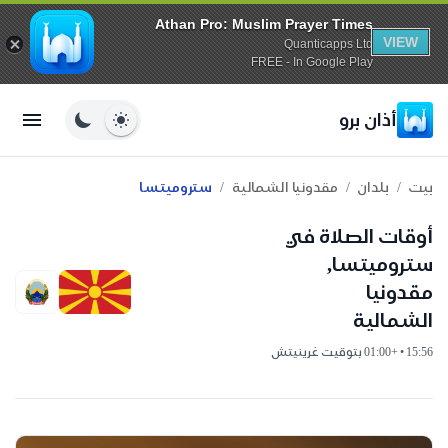
Athan Pro: Muslim Prayer Times
VIEW
Quanticapps Ltd
FREE - In Google Play
أذان برو
/
/
/
بيت
بلدان
مقدونيا الشمالية
ستروميتسا
أوقات الصلاة في
ستروميتسا,
مقدونيا
الشمالية
15:56 • +01:00 بتوقيت غرينيتش