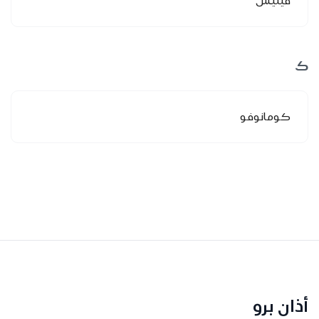
فيليس
ك
كومانوفو
أذان برو