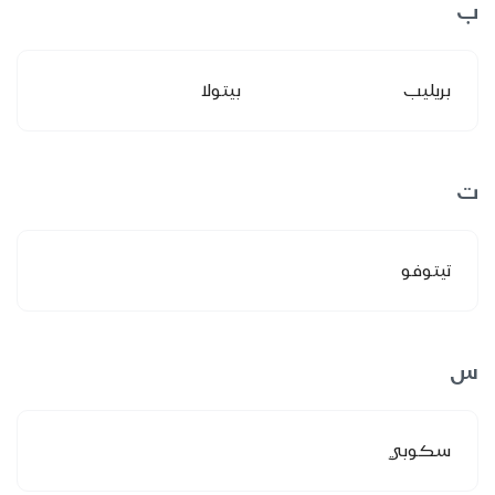
ب
بريليب
بيتولا
ت
تيتوفو
س
سكوبي