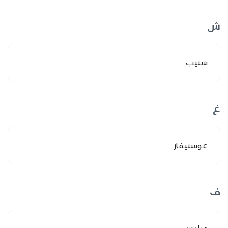
ش
شتيب
غ
غوستيفار
ف