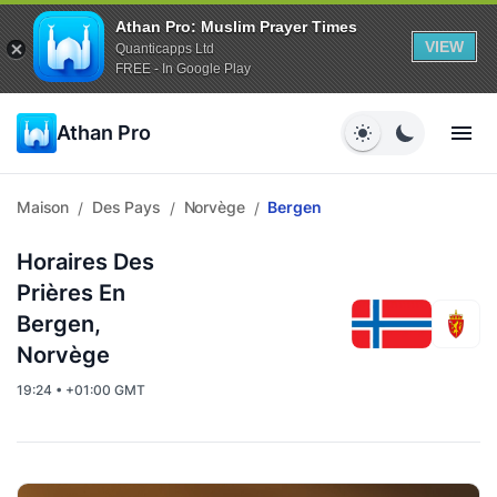
Athan Pro: Muslim Prayer Times
VIEW
Quanticapps Ltd
FREE - In Google Play
Athan Pro
Maison
Des Pays
Norvège
Bergen
/
/
/
Horaires Des
Prières En
Bergen,
Norvège
19:24 • +01:00 GMT