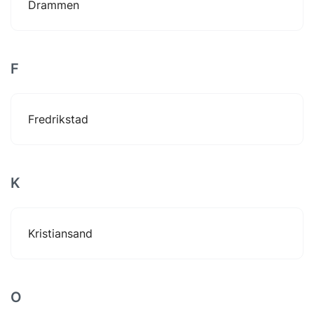
Drammen
F
Fredrikstad
K
Kristiansand
O