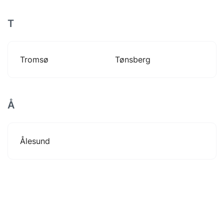
T
Tromsø
Tønsberg
Å
Ålesund