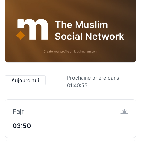
Prochaine prière dans
Aujourd'hui
01:40:55
Fajr
03:50