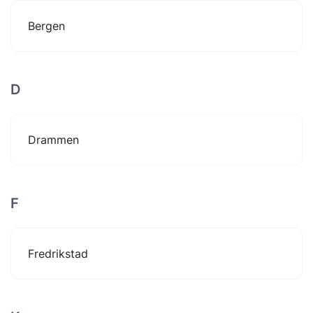
Bergen
D
Drammen
F
Fredrikstad