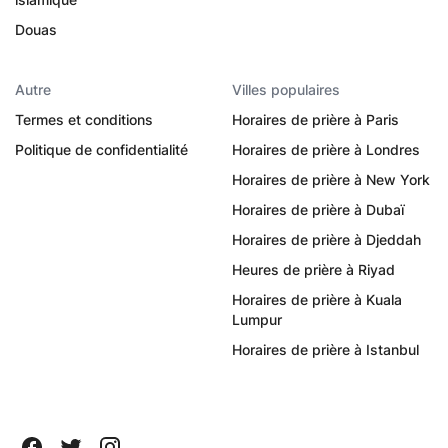
Douas
Autre
Villes populaires
Termes et conditions
Horaires de prière à Paris
Politique de confidentialité
Horaires de prière à Londres
Horaires de prière à New York
Horaires de prière à Dubaï
Horaires de prière à Djeddah
Heures de prière à Riyad
Horaires de prière à Kuala
Lumpur
Horaires de prière à Istanbul