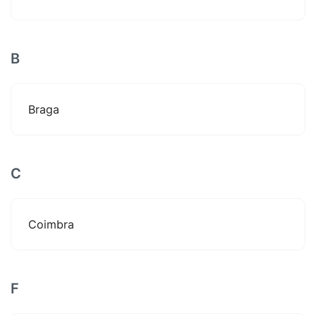
B
Braga
C
Coimbra
F