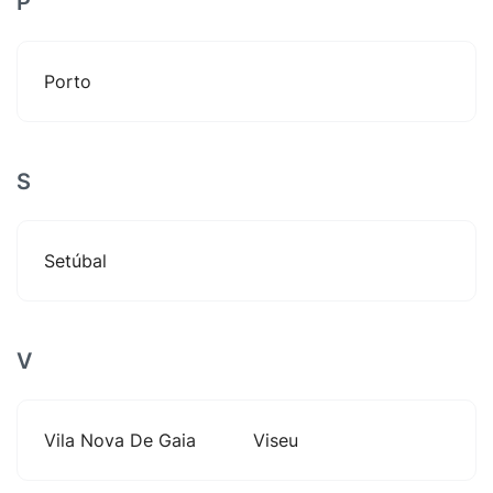
P
Porto
S
Setúbal
V
Vila Nova De Gaia
Viseu