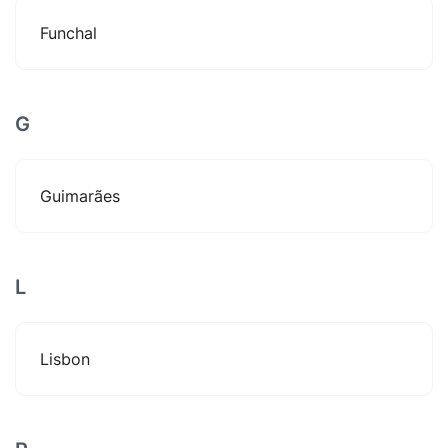
Funchal
G
Guimarães
L
Lisbon