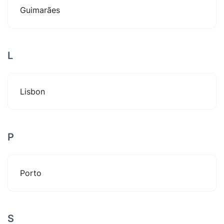
Guimarães
L
Lisbon
P
Porto
S