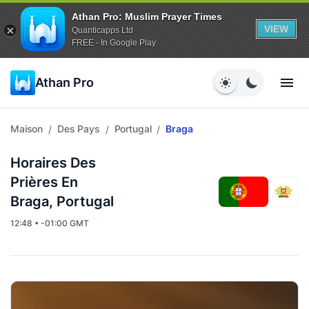
Athan Pro: Muslim Prayer Times
VIEW
Quanticapps Ltd
FREE - In Google Play
Athan Pro
Maison
Des Pays
Portugal
Braga
/
/
/
Horaires Des
Prières En
Braga, Portugal
12:48 • -01:00 GMT