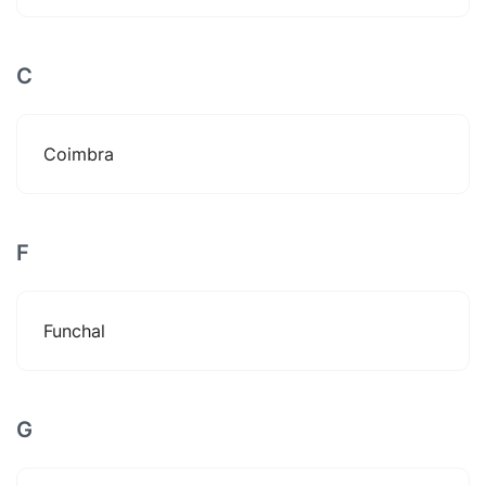
C
Coimbra
F
Funchal
G