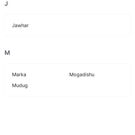
J
Jawhar
M
Marka
Mogadishu
Mudug