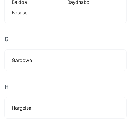
Baidoa
Baydhabo
Bosaso
G
Garoowe
H
Hargeisa