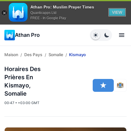
Athan Pro: Muslim Prayer Times
VIEW
Quanticapps Ltd
FREE - In Google Play
Athan Pro
Maison
Des Pays
Somalie
Kismayo
/
/
/
Horaires Des
Prières En
Kismayo,
Somalie
00:47 • +03:00 GMT