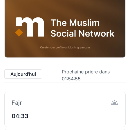
Prochaine prière dans
Aujourd'hui
01:54:55
Fajr
04:33