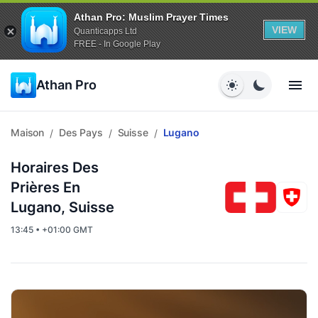
Athan Pro: Muslim Prayer Times
VIEW
Quanticapps Ltd
FREE - In Google Play
Athan Pro
Maison
Des Pays
Suisse
Lugano
/
/
/
Horaires Des
Prières En
Lugano, Suisse
13:45 • +01:00 GMT