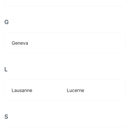
G
Geneva
L
Lausanne
Lucerne
S