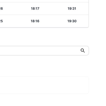
26
18:17
19:31
25
18:16
19:30