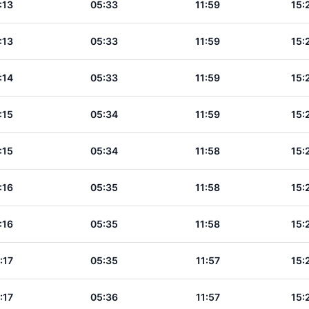
:13
05:33
11:59
15:
:13
05:33
11:59
15:
:14
05:33
11:59
15:
:15
05:34
11:59
15:
:15
05:34
11:58
15:
:16
05:35
11:58
15:
:16
05:35
11:58
15:
:17
05:35
11:57
15:
:17
05:36
11:57
15: