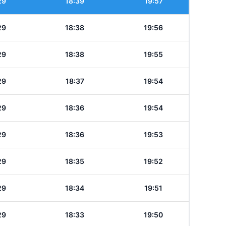
29
18:39
19:57
29
18:38
19:56
29
18:38
19:55
29
18:37
19:54
29
18:36
19:54
29
18:36
19:53
29
18:35
19:52
29
18:34
19:51
29
18:33
19:50