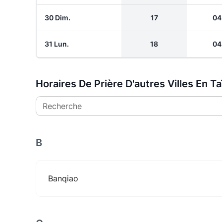
30 Dim.
17
04
31 Lun.
18
04
Horaires De Prière D'autres Villes En T
Recherche
B
Banqiao