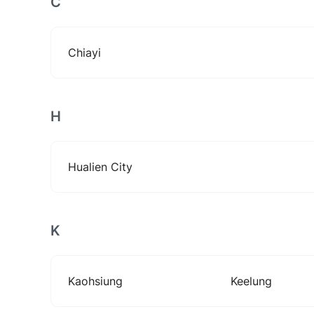
C
Chiayi
H
Hualien City
K
Kaohsiung
Keelung