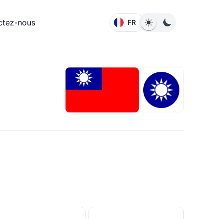
ctez-nous
FR