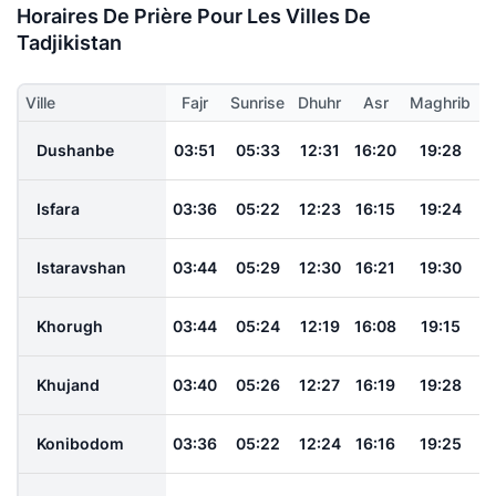
Horaires De Prière Pour Les Villes De
Tadjikistan
Ville
Fajr
Sunrise
Dhuhr
Asr
Maghrib
Dushanbe
03:51
05:33
12:31
16:20
19:28
2
Isfara
03:36
05:22
12:23
16:15
19:24
2
Istaravshan
03:44
05:29
12:30
16:21
19:30
2
Khorugh
03:44
05:24
12:19
16:08
19:15
2
Khujand
03:40
05:26
12:27
16:19
19:28
2
Konibodom
03:36
05:22
12:24
16:16
19:25
2