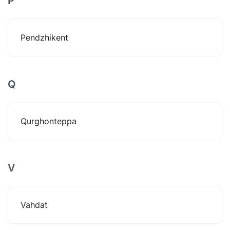
P
Pendzhikent
Q
Qurghonteppa
V
Vahdat