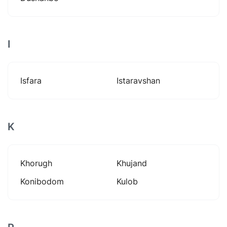
I
Isfara
Istaravshan
K
Khorugh
Khujand
Konibodom
Kulob