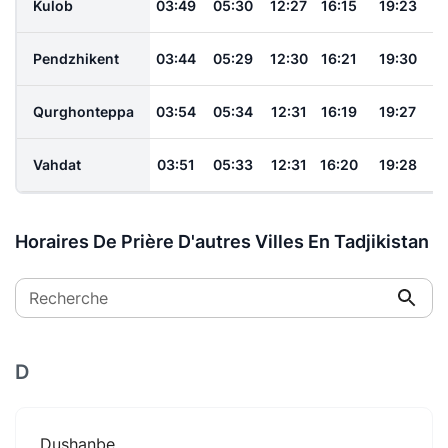
Kulob
03:49
05:30
12:27
16:15
19:23
2
Pendzhikent
03:44
05:29
12:30
16:21
19:30
2
Qurghonteppa
03:54
05:34
12:31
16:19
19:27
2
Vahdat
03:51
05:33
12:31
16:20
19:28
2
Horaires De Prière D'autres Villes En Tadjikistan
Recherche
D
Dushanbe