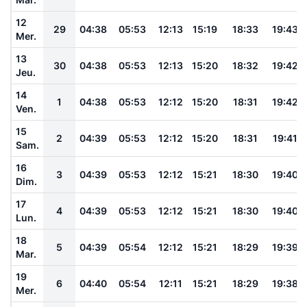
12
29
04:38
05:53
12:13
15:19
18:33
19:43
Mer.
13
30
04:38
05:53
12:13
15:20
18:32
19:42
Jeu.
14
1
04:38
05:53
12:12
15:20
18:31
19:42
Ven.
15
2
04:39
05:53
12:12
15:20
18:31
19:41
Sam.
16
3
04:39
05:53
12:12
15:21
18:30
19:40
Dim.
17
4
04:39
05:53
12:12
15:21
18:30
19:40
Lun.
18
5
04:39
05:54
12:12
15:21
18:29
19:39
Mar.
19
6
04:40
05:54
12:11
15:21
18:29
19:38
Mer.