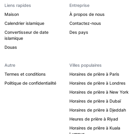
Liens rapides
Entreprise
Maison
À propos de nous
Calendrier islamique
Contactez-nous
Convertisseur de date
Des pays
islamique
Douas
Autre
Villes populaires
Termes et conditions
Horaires de prière à Paris
Politique de confidentialité
Horaires de prière à Londres
Horaires de prière à New York
Horaires de prière à Dubaï
Horaires de prière à Djeddah
Heures de prière à Riyad
Horaires de prière à Kuala
Lumpur