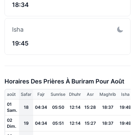
18:34
Isha
19:45
Horaires Des Prières À Buriram Pour Août
août
Safar
Fajr
Sunrise
Dhuhr
Asr
Maghrib
Isha
01
18
04:34
05:50
12:14
15:28
18:37
19:49
Sam.
02
19
04:34
05:51
12:14
15:27
18:37
19:49
Dim.