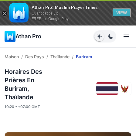
Athan Pro: Muslim Prayer Times
VIEW
Quanticapps Ltd
FREE - In Google Play
Athan Pro
Maison
Des Pays
Thaïlande
Buriram
/
/
/
Horaires Des
Prières En
Buriram,
Thaïlande
10:20 • +07:00 GMT