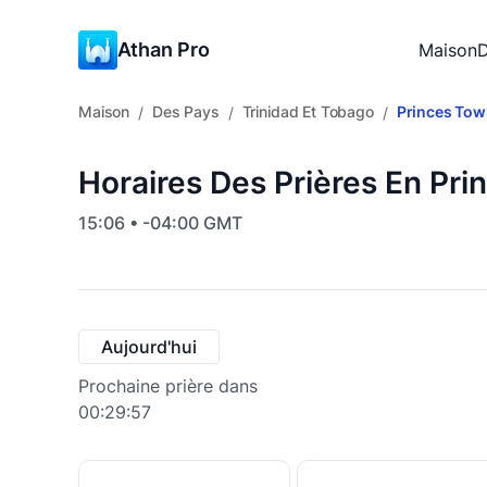
Athan Pro
Maison
D
Maison
Des Pays
Trinidad Et Tobago
Princes To
/
/
/
Horaires Des Prières En Pri
15:06 • -04:00 GMT
Aujourd'hui
Prochaine prière dans
00:29:56