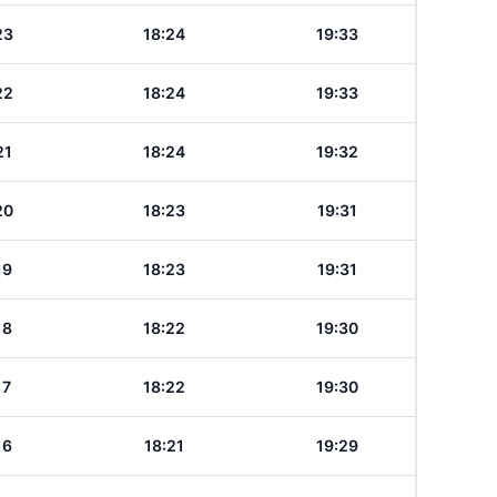
23
18:24
19:33
22
18:24
19:33
21
18:24
19:32
20
18:23
19:31
19
18:23
19:31
18
18:22
19:30
17
18:22
19:30
16
18:21
19:29