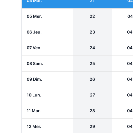
04 Mar.
21
04
05 Mer.
22
04
06 Jeu.
23
04
07 Ven.
24
04
08 Sam.
25
04
09 Dim.
26
04
10 Lun.
27
04
11 Mar.
28
04
12 Mer.
29
04