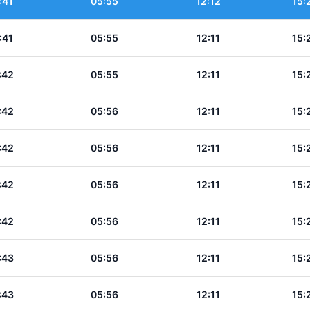
:41
05:55
12:12
15:
:41
05:55
12:11
15:
:42
05:55
12:11
15:
:42
05:56
12:11
15:
:42
05:56
12:11
15:
:42
05:56
12:11
15:
:42
05:56
12:11
15:
:43
05:56
12:11
15:
:43
05:56
12:11
15: