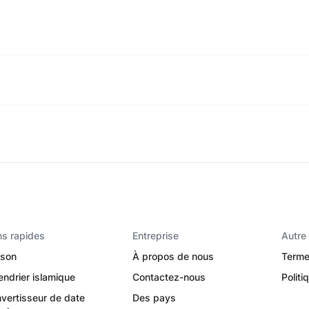
ns rapides
Entreprise
Autre
son
À propos de nous
Terme
endrier islamique
Contactez-nous
Politi
vertisseur de date
Des pays