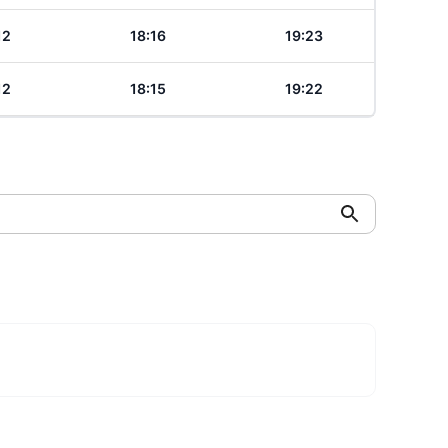
12
18:16
19:23
12
18:15
19:22