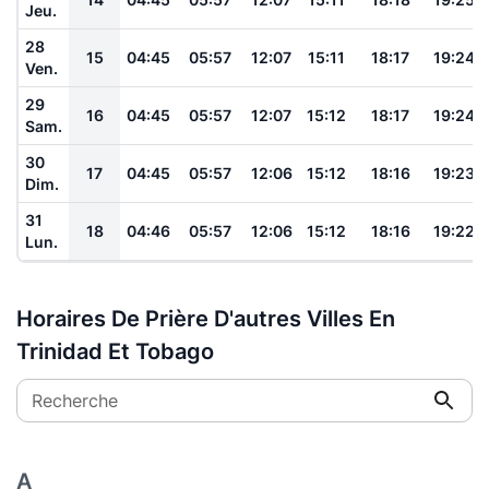
Jeu.
28
15
04:45
05:57
12:07
15:11
18:17
19:24
Ven.
29
16
04:45
05:57
12:07
15:12
18:17
19:24
Sam.
30
17
04:45
05:57
12:06
15:12
18:16
19:23
Dim.
31
18
04:46
05:57
12:06
15:12
18:16
19:22
Lun.
Horaires De Prière D'autres Villes En
Trinidad Et Tobago
Recherche
A