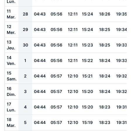
Lun.
11
28
04:43
05:56
12:11
15:24
18:26
19:35
Mar.
12
29
04:43
05:56
12:11
15:24
18:25
19:34
Mer.
13
30
04:43
05:56
12:11
15:23
18:25
19:33
Jeu.
14
1
04:44
05:56
12:11
15:22
18:24
19:33
Ven.
15
2
04:44
05:57
12:10
15:21
18:24
19:32
Sam.
16
3
04:44
05:57
12:10
15:20
18:24
19:32
Dim.
17
4
04:44
05:57
12:10
15:20
18:23
19:31
Lun.
18
5
04:44
05:57
12:10
15:19
18:23
19:31
Mar.