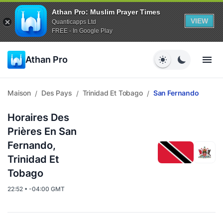
Athan Pro: Muslim Prayer Times
VIEW
Quanticapps Ltd
FREE - In Google Play
Athan Pro
Maison
Des Pays
Trinidad Et Tobago
San Fernando
/
/
/
Horaires Des
Prières En San
Fernando,
Trinidad Et
Tobago
22:52 • -04:00 GMT