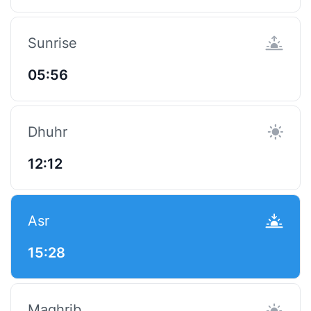
Sunrise
05:56
Dhuhr
12:12
Asr
15:28
Maghrib