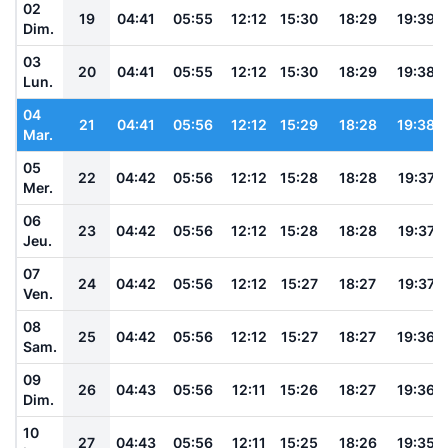
02
19
04:41
05:55
12:12
15:30
18:29
19:39
Dim.
03
20
04:41
05:55
12:12
15:30
18:29
19:38
Lun.
04
21
04:41
05:56
12:12
15:29
18:28
19:38
Mar.
05
22
04:42
05:56
12:12
15:28
18:28
19:37
Mer.
06
23
04:42
05:56
12:12
15:28
18:28
19:37
Jeu.
07
24
04:42
05:56
12:12
15:27
18:27
19:37
Ven.
08
25
04:42
05:56
12:12
15:27
18:27
19:36
Sam.
09
26
04:43
05:56
12:11
15:26
18:27
19:36
Dim.
10
27
04:43
05:56
12:11
15:25
18:26
19:35