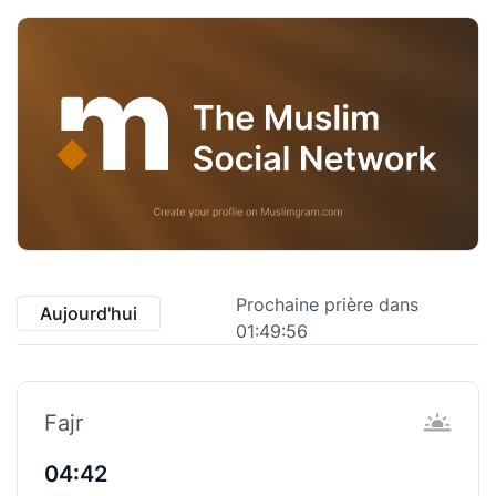
Prochaine prière dans
Aujourd'hui
01:49:56
Fajr
04:42