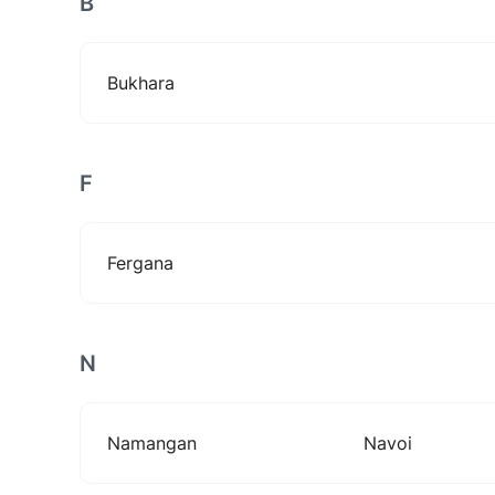
B
Bukhara
F
Fergana
N
Namangan
Navoi