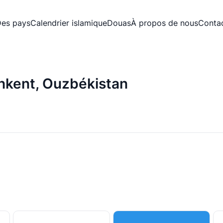
es pays
Calendrier islamique
Douas
À propos de nous
Conta
shkent, Ouzbékistan