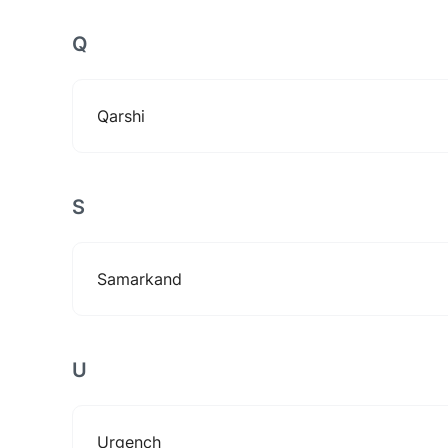
Q
Qarshi
S
Samarkand
U
Urgench