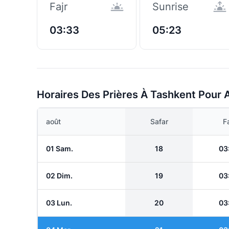
Fajr
Sunrise
03:33
05:23
Horaires Des Prières À Tashkent Pour 
août
Safar
Fa
01 Sam.
18
03
02 Dim.
19
03
03 Lun.
20
03