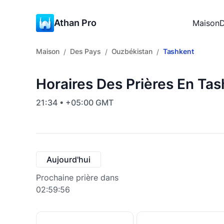
Athan Pro
Maison
D
Maison
Des Pays
Ouzbékistan
Tashkent
/
/
/
Horaires Des Prières En Ta
21:34 • +05:00 GMT
Aujourd'hui
Prochaine prière dans
02:59:55