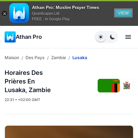
Athan Pro: Muslim Prayer Times
VIEW
Quanticapps Ltd
FREE - In Google Play
Athan Pro
Maison
Des Pays
Zambie
Lusaka
/
/
/
Horaires Des
Prières En
Lusaka, Zambie
22:31 • +02:00 GMT