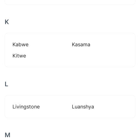
K
Kabwe
Kasama
Kitwe
L
Livingstone
Luanshya
M