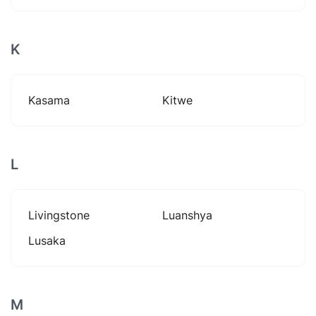
K
Kasama
Kitwe
L
Livingstone
Luanshya
Lusaka
M