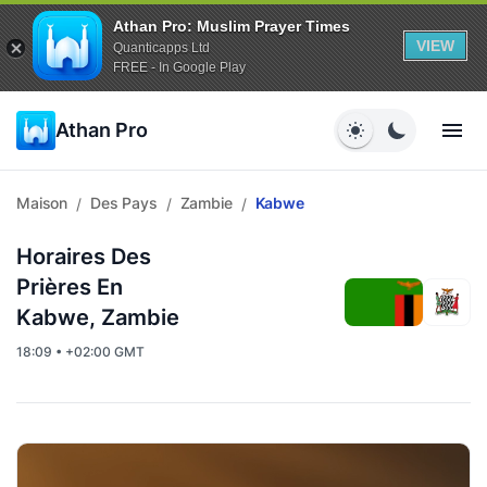
Athan Pro: Muslim Prayer Times
VIEW
Quanticapps Ltd
FREE - In Google Play
Athan Pro
Maison
Des Pays
Zambie
Kabwe
/
/
/
Horaires Des
Prières En
Kabwe, Zambie
18:09 • +02:00 GMT