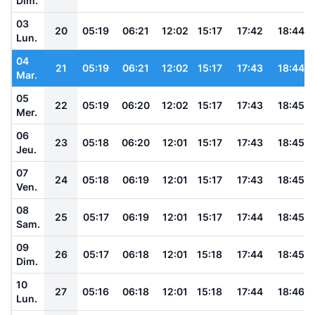
Dim.
03
20
05:19
06:21
12:02
15:17
17:42
18:44
Lun.
04
21
05:19
06:21
12:02
15:17
17:43
18:44
Mar.
05
22
05:19
06:20
12:02
15:17
17:43
18:45
Mer.
06
23
05:18
06:20
12:01
15:17
17:43
18:45
Jeu.
07
24
05:18
06:19
12:01
15:17
17:43
18:45
Ven.
08
25
05:17
06:19
12:01
15:17
17:44
18:45
Sam.
09
26
05:17
06:18
12:01
15:18
17:44
18:45
Dim.
10
27
05:16
06:18
12:01
15:18
17:44
18:46
Lun.