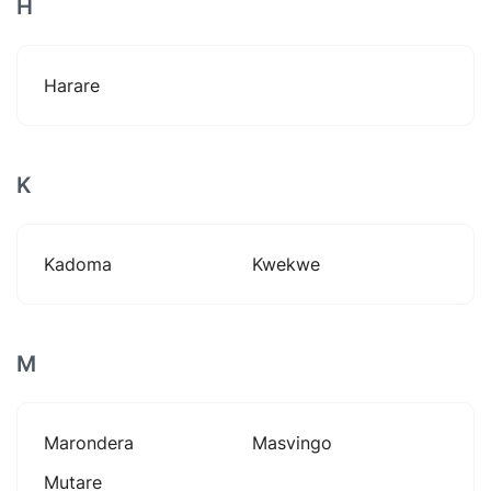
H
Harare
K
Kadoma
Kwekwe
M
Marondera
Masvingo
Mutare