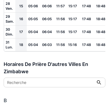
28
15
05:06
06:06
11:57
15:17
17:48
18:48
Ven.
29
16
05:05
06:05
11:56
15:17
17:48
18:48
Sam.
30
17
05:04
06:04
11:56
15:17
17:48
18:48
Dim.
31
18
05:04
06:03
11:56
15:16
17:48
18:48
Lun.
Horaires De Prière D'autres Villes En
Zimbabwe
Recherche
B