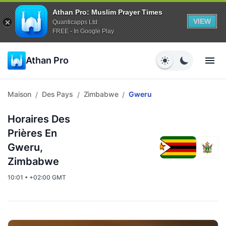
Athan Pro: Muslim Prayer Times
VIEW
Quanticapps Ltd
FREE - In Google Play
Athan Pro
Maison
Des Pays
Zimbabwe
Gweru
/
/
/
Horaires Des
Prières En
Gweru,
Zimbabwe
10:01 • +02:00 GMT