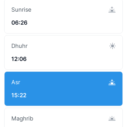
Sunrise
06:26
Dhuhr
12:06
Asr
15:22
Maghrib