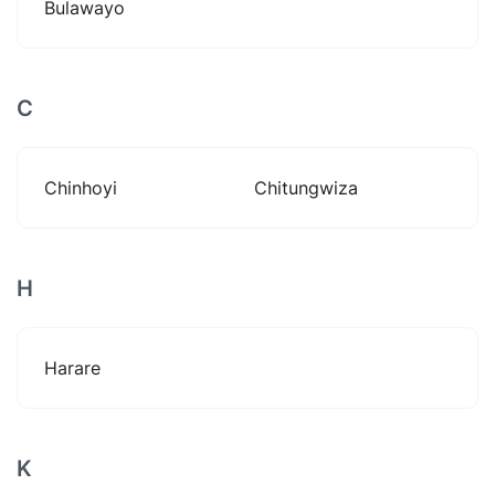
Bulawayo
C
Chinhoyi
Chitungwiza
H
Harare
K