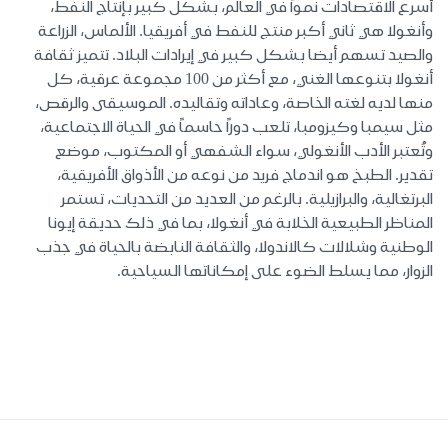
أسرع الاقتصادات نمواً في العالم، بشكل كبير بإنتاج النفط،
وأنغولا هي ثاني أكبر منتج للنفط في أفريقيا. الألماس، الزراعة
والصيد تسهم أيضا بشكل كبير في إيرادات البلاد. تتميز ثقافة
أنغولا بتنوعها الغني، مع أكثر من 100 مجموعة عرقية، كل
منها لديه لغته الخاصة، وعاداته وتقاليده. الموسيقى والرقص،
مثل سيمبا وكيزومبا، تلعب دوراً حاسماً في الحياة الاجتماعية،
وتُعتبر الأدب الأنغولي، سواء الشفهي أو المكتوب، موضع
تقدير. الطبخ هو اندماج فريد من نوعه من الأذواق الأفريقية،
البرتغالية، والبرازيلية. بالرغم من العديد من التحديات، تستمر
المناظر الطبيعية الخلابة في أنغولا، بما في ذلك حديقة إيونا
الوطنية وشلالات كالاندولا، والثقافة النابضة بالحياة في جذب
الزوار، مما يسلط الضوء على إمكاناتها السياحية.