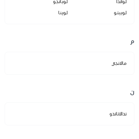
لواندا
لوبانجو
لوبيتو
لوينا
م
مالانجي
ن
ندالاتاندو