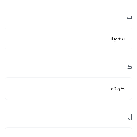
ب
بنغويلا
ك
كويتو
ل