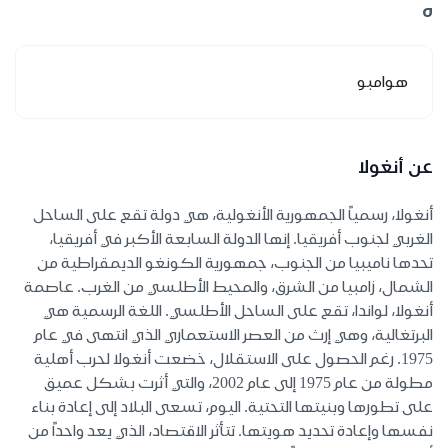
ه
هوامبو
عن أنغولا
أنغولا، رسمياً الجمهورية الأنغولية، هي دولة تقع على الساحل
الغربي لجنوب أفريقيا. إنها الدولة السابعة الأكبر في أفريقيا،
تحدها ناميبيا من الجنوب، جمهورية الكونغو الديمقراطية من
الشمال، زامبيا من الشرق، والمحيط الأطلسي من الغرب. عاصمة
أنغولا، لواندا، تقع على الساحل الأطلسي. اللغة الرسمية هي
البرتغالية، وهي إرث من العصر الاستعماري الذي انتهى في عام
1975. رغم الحصول على الاستقلال، خضعت أنغولا لحرب أهلية
مطولة من عام 1975 إلى عام 2002، والتي أثرت بشكل عميق
على تطورها وبنيتها التحتية. اليوم، تسعى البلاد إلى إعادة بناء
نفسها وإعادة تحديد هويتها. تتأثر الاقتصاد، الذي يعد واحداً من